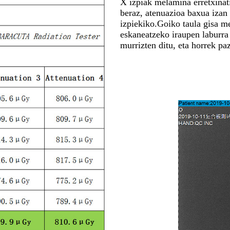
X izpiak melamina erretxinati
beraz, atenuazioa baxua izan 
izpiekiko.Goiko taula gisa m
eskaneatzeko iraupen laburra 
murrizten ditu, eta horrek pa