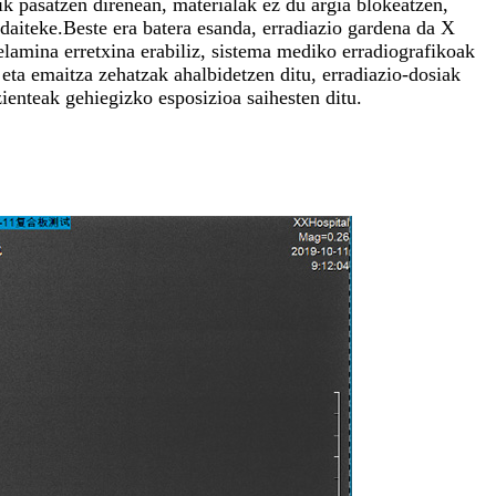
k pasatzen direnean, materialak ez du argia blokeatzen,
daiteke.Beste era batera esanda, erradiazio gardena da X
elamina erretxina erabiliz, sistema mediko erradiografikoak
eta emaitza zehatzak ahalbidetzen ditu, erradiazio-dosiak
zienteak gehiegizko esposizioa saihesten ditu.