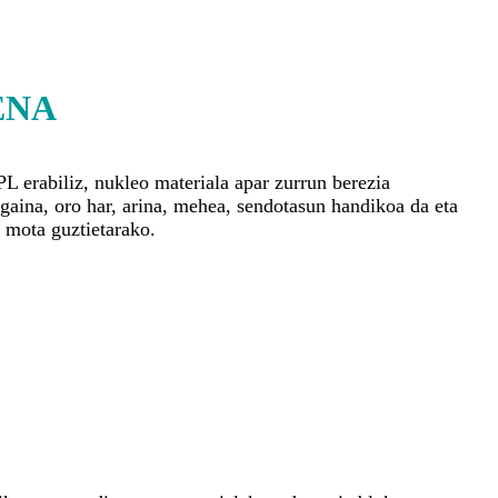
ENA
erabiliz, nukleo materiala apar zurrun berezia
aina, oro har, arina, mehea, sendotasun handikoa da eta
 mota guztietarako.