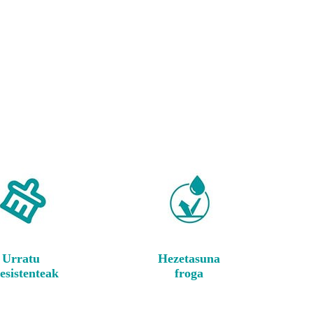
Urratu
Hezetasuna
esistenteak
froga