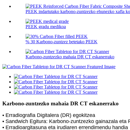
PEEK indartutako karbono-zuntzezko ehunezko xafla k
PEEK gradu medikoa
% 30 Karbono-zuntzez betetako PEEK
Karbono-zuntzezko mahaia DR CT eskanerrako
Karbono-zuntzezko mahaia DR CT eskanerrako
• Erradiografia Digitalera (DR) egokitzea
• Sandwich Egitura: Karbono-zuntzezko gainazala eta
• Erradioargitasuna eta irudiaren errendimendu handia