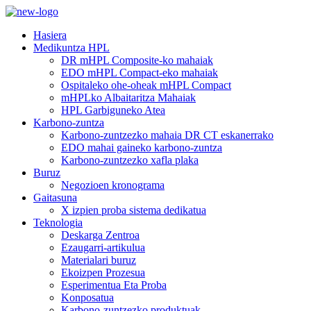
Hasiera
Medikuntza HPL
DR mHPL Composite-ko mahaiak
EDO mHPL Compact-eko mahaiak
Ospitaleko ohe-oheak mHPL Compact
mHPLko Albaitaritza Mahaiak
HPL Garbiguneko Atea
Karbono-zuntza
Karbono-zuntzezko mahaia DR CT eskanerrako
EDO mahai gaineko karbono-zuntza
Karbono-zuntzezko xafla plaka
Buruz
Negozioen kronograma
Gaitasuna
X izpien proba sistema dedikatua
Teknologia
Deskarga Zentroa
Ezaugarri-artikulua
Materialari buruz
Ekoizpen Prozesua
Esperimentua Eta Proba
Konposatua
Karbono-zuntzezko produktuak