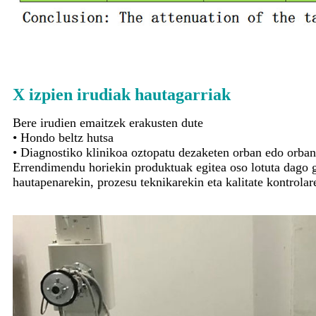
X izpien irudiak hautagarriak
Bere irudien emaitzek erakusten dute
• Hondo beltz hutsa
• Diagnostiko klinikoa oztopatu dezaketen orban edo orban
Errendimendu horiekin produktuak egitea oso lotuta dago 
hautapenarekin, prozesu teknikarekin eta kalitate kontrolar