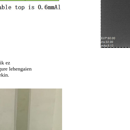
ik ez
gure lehengaien
ekin.