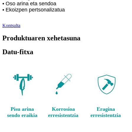
• Oso arina eta sendoa
• Ekoizpen pertsonalizatua
Kontsulta
Produktuaren xehetasuna
Datu-fitxa
Pisu arina
Korrosioa
Eragina
sendo eraikia
erresistentzia
erresistentzia