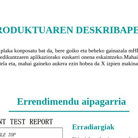
RODUKTUAREN DESKRIBAP
aka konposatu bat da, bere goiko eta beheko gainazala mHPL 
edikuntzaren aplikaziorako euskarri onena eskaintzeko.Mahaig
 dela eta, mahai gaineko aukera ezin hobea da X izpien makina
Errendimendu aipagarria
Erradiargiak