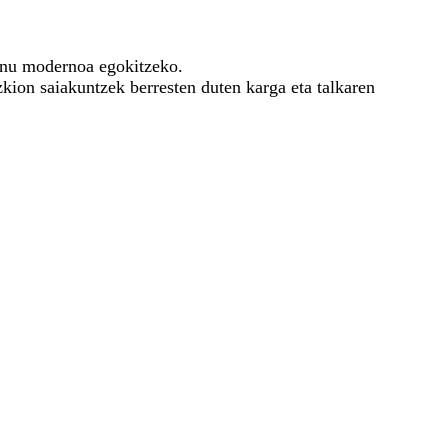
inu modernoa egokitzeko.
ion saiakuntzek berresten duten karga eta talkaren