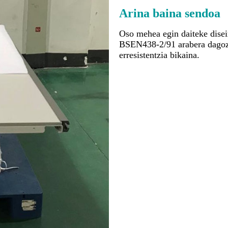
Arina baina sendoa
Oso mehea egin daiteke dise
BSEN438-2/91 arabera dagozk
erresistentzia bikaina.