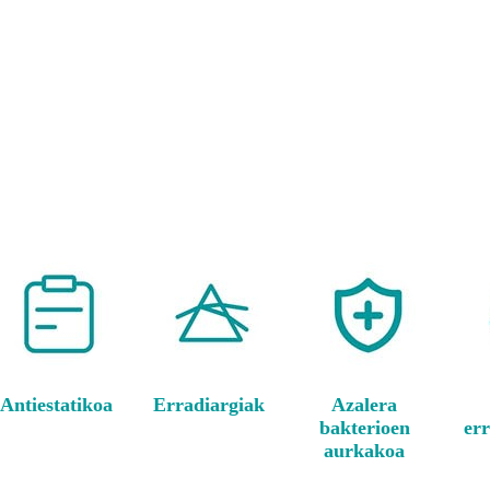
Antiestatikoa
Erradiargiak
Azalera
bakterioen
err
aurkakoa