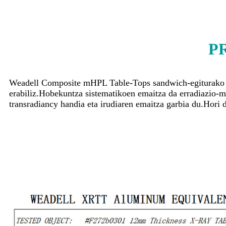
P
Weadell Composite mHPL Table-Tops sandwich-egiturako pl
erabiliz.Hobekuntza sistematikoen emaitza da erradiazio-m
transradiancy handia eta irudiaren emaitza garbia du.Hori