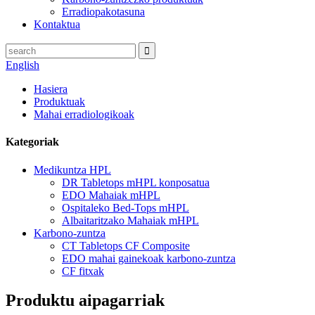
Erradiopakotasuna
Kontaktua
English
Hasiera
Produktuak
Mahai erradiologikoak
Kategoriak
Medikuntza HPL
DR Tabletops mHPL konposatua
EDO Mahaiak mHPL
Ospitaleko Bed-Tops mHPL
Albaitaritzako Mahaiak mHPL
Karbono-zuntza
CT Tabletops CF Composite
EDO mahai gainekoak karbono-zuntza
CF fitxak
Produktu aipagarriak