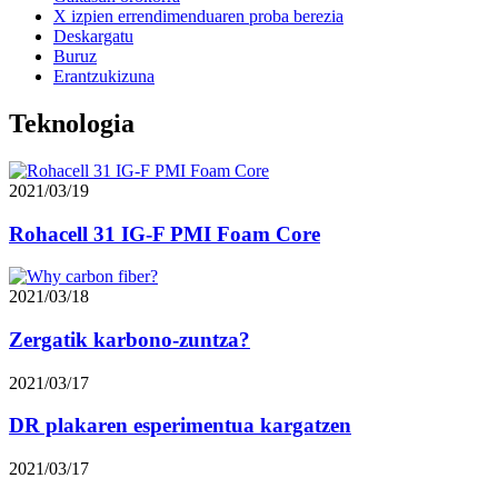
X izpien errendimenduaren proba berezia
Deskargatu
Buruz
Erantzukizuna
Teknologia
2021/03/19
Rohacell 31 IG-F PMI Foam Core
2021/03/18
Zergatik karbono-zuntza?
2021/03/17
DR plakaren esperimentua kargatzen
2021/03/17