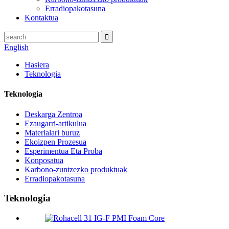
Erradiopakotasuna
Kontaktua
English
Hasiera
Teknologia
Teknologia
Deskarga Zentroa
Ezaugarri-artikulua
Materialari buruz
Ekoizpen Prozesua
Esperimentua Eta Proba
Konposatua
Karbono-zuntzezko produktuak
Erradiopakotasuna
Teknologia