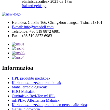
administratzaileak 2021-03-17an
Irakurri gehiago
Helbidea: Cuixilu 166, Changzhou Jiangsu, Txina 213101
E-mail: info@weadell.com
Telefonoa: +86 519 8872 6981
Faxa: +86 519 8872 6983
Informazioa
HPL produktu medikoak
Karbono-zuntzezko produktuak
Mahai erradiologikoak
EDO Mahaiak
Ospitaleko Bed-Top mHPL
mHPLko Albaitaritza Mahaiak
Karbono-zuntzezko produktuen pertsonalizazioa
Gaitasun orokorra