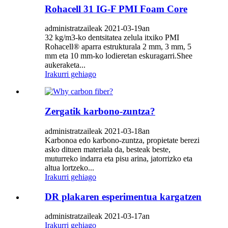
Rohacell 31 IG-F PMI Foam Core
administratzaileak 2021-03-19an
32 kg/m3-ko dentsitatea zelula itxiko PMI
Rohacell® aparra estrukturala 2 mm, 3 mm, 5
mm eta 10 mm-ko lodieretan eskuragarri.Shee
aukeraketa...
Irakurri gehiago
Zergatik karbono-zuntza?
administratzaileak 2021-03-18an
Karbonoa edo karbono-zuntza, propietate berezi
asko dituen materiala da, besteak beste,
muturreko indarra eta pisu arina, jatorrizko eta
altua lortzeko...
Irakurri gehiago
DR plakaren esperimentua kargatzen
administratzaileak 2021-03-17an
Irakurri gehiago