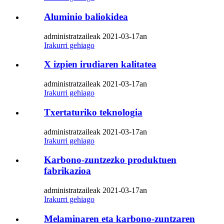
Aluminio baliokidea
administratzaileak 2021-03-17an
Irakurri gehiago
X izpien irudiaren kalitatea
administratzaileak 2021-03-17an
Irakurri gehiago
Txertaturiko teknologia
administratzaileak 2021-03-17an
Irakurri gehiago
Karbono-zuntzezko produktuen
fabrikazioa
administratzaileak 2021-03-17an
Irakurri gehiago
Melaminaren eta karbono-zuntzaren