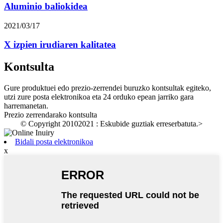
Aluminio baliokidea
2021/03/17
X izpien irudiaren kalitatea
Kontsulta
Gure produktuei edo prezio-zerrendei buruzko kontsultak egiteko,
utzi zure posta elektronikoa eta 24 orduko epean jarriko gara
harremanetan.
Prezio zerrendarako kontsulta
© Copyright 20102021 : Eskubide guztiak erreserbatuta.
>
Bidali posta elektronikoa
x