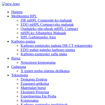
Hasiera
Medikuntza HPL
DR mHPL Composite-ko mahaiak
EDO mHPL Compact-eko mahaiak
Ospitaleko ohe-oheak mHPL Compact
mHPLko Albaitaritza Mahaiak
HPL Garbiguneko Atea
Karbono-zuntza
Karbono-zuntzezko mahaia DR CT eskanerrako
EDO mahai gaineko karbono-zuntza
Karbono-zuntzezko xafla plaka
Buruz
Negozioen kronograma
Gaitasuna
X izpien proba sistema dedikatua
Teknologia
Deskarga Zentroa
Ezaugarri-artikulua
Materialari buruz
Ekoizpen Prozesua
Esperimentua Eta Proba
Konposatua
Karbono-zuntzezko produktuak